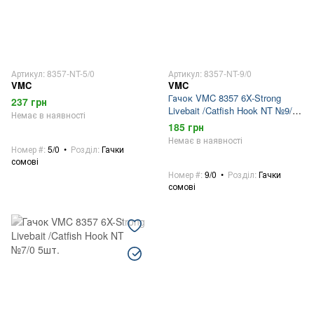
Артикул: 8357-NT-5/0
Артикул: 8357-NT-9/0
VMC
VMC
Гачок VMC 8357 6X-Strong
237 грн
Livebait /Catfish Hook NT №9/0
Немає в наявності
3шт.
185 грн
Немає в наявності
Номер #
5/0
Розділ
Гачки
сомові
Номер #
9/0
Розділ
Гачки
сомові