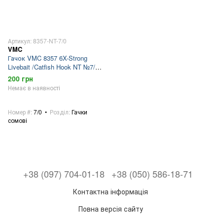
Артикул: 8357-NT-7/0
VMC
Гачок VMC 8357 6X-Strong
Livebait /Catfish Hook NT №7/0
5шт.
200 грн
Немає в наявності
Номер #
7/0
Розділ
Гачки
сомові
+38 (097) 704-01-18
+38 (050) 586-18-71
Контактна інформація
Повна версія сайту