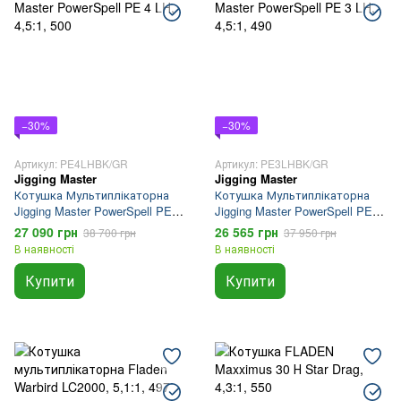
−30%
−30%
Артикул: PE4LHBK/GR
Артикул: PE3LHBK/GR
Jigging Master
Jigging Master
Котушка Мультиплікаторна
Котушка Мультиплікаторна
Jigging Master PowerSpell PE 4
Jigging Master PowerSpell PE 3
LH
LH
27 090 грн
26 565 грн
38 700 грн
37 950 грн
В наявності
В наявності
Купити
Купити