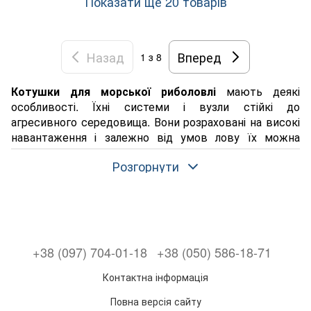
Показати ще 20 товарів
Назад
Вперед
1
з 8
Котушки для морської риболовлі
мають деякі
особливості. Їхні системи і вузли стійкі до
агресивного середовища. Вони розраховані на високі
навантаження і залежно від умов лову їх можна
розділити на кілька основних категорій:
Розгорнути
мультиплікаторна котушка для морської риболовлі;
Безінерційна котушка для морської риболовлі;
Серфові котушки;
Мультиплікатори з лічильником;
+38 (097) 704-01-18
+38 (050) 586-18-71
Мультиплікатори двох швидкісні;
Електро котушки для морської риболовлі;
Контактна інформація
Мультиплікатори для тролінгу-Big Game.
Повна версія сайту