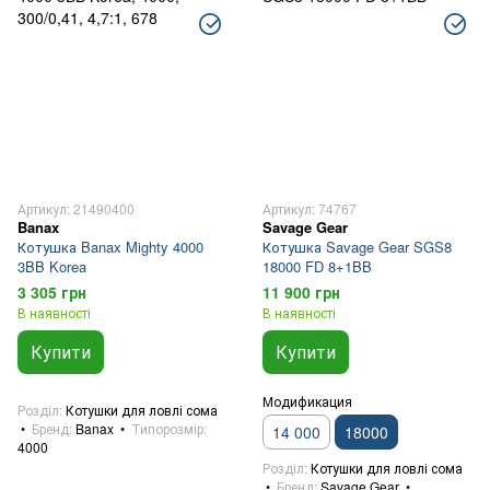
Фурнітура для морської риболовлі
Флуоресцентні та шумові елементи
Костюми поплавці
Інструмент
Аксесуари для морської риболовлі
Морські джиг-головки
Артикул: 21490400
Артикул: 74767
Banax
Savage Gear
Котушка Banax Mighty 4000
Котушка Savage Gear SGS8
3BB Korea
18000 FD 8+1BB
3 305 грн
11 900 грн
В наявності
В наявності
Купити
Купити
Модификация
Розділ
Котушки для ловлі сома
Бренд
Banax
Типорозмір
14 000
18000
4000
Розділ
Котушки для ловлі сома
Бренд
Savage Gear