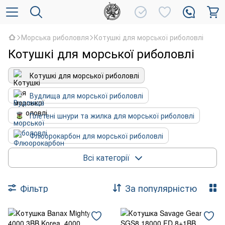
Морська риболовля
Котушкі для морської риболовлі
Котушкі для морської риболовлі
Котушкі для морської риболовлі
Вудлища для морської риболовлі
Плетені шнури та жилка для морської риболовлі
Флюорокарбон для морської риболовлі
Пількери
Морські поппери та воблери
Всі категорії
Оснасткі для морської риболовлі
Фільтр
За популярністю
Силіконові приманки для морської риболовлі
Гачки для морської риболовлі