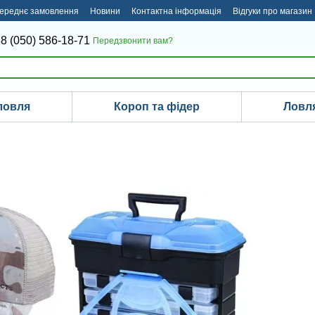
ереднє замовлення
Новини
Контактна інформація
Відгуки про магазин
8 (050) 586-18-71
Передзвонити вам?
ловля
Короп та фідер
Ловля