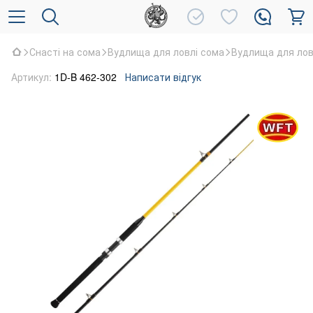
Снасті на сома
Вудлища для ловлі сома
Вудлища для лов
Артикул:
1D-B 462-302
Написати відгук