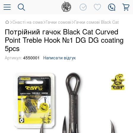
Снасті на сома
Гачки сомові
Гачки сомові Black Cat
Потрійний гачок Black Cat Curved
Point Treble Hook №1 DG DG coating
5pcs
Артикул:
4550001
Написати відгук