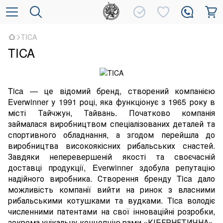
TICA
TICA
Tica — це відомий бренд, створений компанією
Everwinner у 1991 році, яка функціонує з 1965 року в
місті Тайчжун, Тайвань. Початково компанія
займалася виробництвом спеціалізованих деталей та
спортивного обладнання, а згодом перейшла до
виробництва високоякісних рибальських снастей.
Завдяки неперевершеній якості та своєчасній
доставці продукції, Everwinner здобула репутацію
надійного виробника. Створення бренду Tica дало
можливість компанії вийти на ринок з власними
рибальськими котушками та вудками. Tica володіє
численними патентами на свої інноваційні розробки,
зокрема унікальну концепцію рами «КІБЕРНЕТИЧНА»,