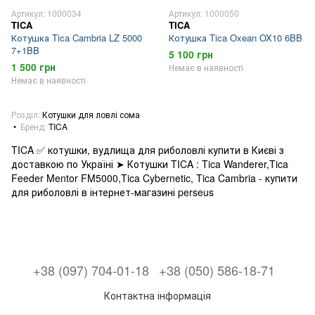
Артикул: 1000034
Артикул: 1000050
TICA
TICA
Котушка Tica Cambria LZ 5000
Котушка Tica Oxean OX10 6BB
7+1BB
5 100 грн
1 500 грн
Немає в наявності
Немає в наявності
Розділ
Котушки для ловлі сома
Бренд
TICA
TICA ✅ котушки, вудлища для риболовлі купити в Києві з
доставкою по Україні ➤ Котушки TICA : Tica Wanderer,Tica
Feeder Mentor FM5000,Tica Cybernetic, Tica Cambria - купити
для риболовлі в інтернет-магазині perseus
+38 (097) 704-01-18
+38 (050) 586-18-71
Контактна інформація