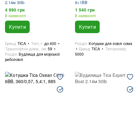
2.14м 30lb
9+1BB
4 990 грн
1 540 грн
В наявності
В наявності
Купити
Купити
Бренд
TICA
Тест, г
до 400
Розділ
Котушки для ловлі сома
Транспортна довж., см
59
Бренд
TICA
Типорозмір
Розділ
Вудлища для морської
5000
риболовлі