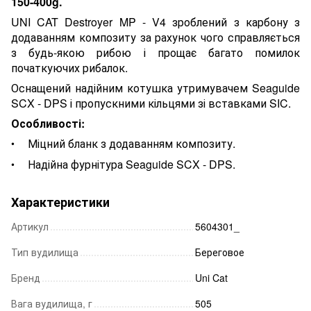
150-400g.
UNI CAT Destroyer MP - V4 зроблений з карбону з
додаванням композиту за рахунок чого справляється
з будь-якою рибою і прощає багато помилок
початкуючих рибалок.
Оснащений надійним котушка утримувачем Seaguide
SCX - DPS і пропускними кільцями зі вставками SIC.
Особливості:
Міцний бланк з додаванням композиту.
Надійна фурнітура Seaguide SCX - DPS.
Характеристики
Артикул
5604301_
Тип вудилища
Береговое
Бренд
Uni Cat
Вага вудилища, г
505