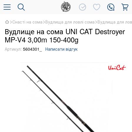
Снасті на сома
Вудлища для ловлі сома
Вудлища для ловл
Вудлище на сома UNI CAT Destroyer
MP-V4 3,00m 150-400g
Артикул:
5604301_
Написати відгук