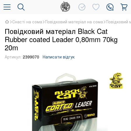
Снасті на сома
Повідковий матеріал на сома
Повідковий м
Повідковий матеріал Black Cat
Rubber coated Leader 0,80mm 70kg
20m
Артикул:
2399070
Написати відгук