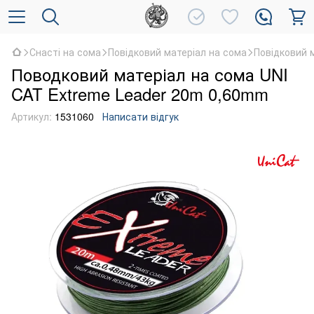
Снасті на сома
Повідковий матеріал на сома
Повідковий м
Поводковий матеріал на сома UNI
CAT Extreme Leader 20m 0,60mm
Артикул:
1531060
Написати відгук