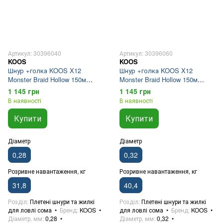
Артикул: 30396040
Артикул: 30396060
KOOS
KOOS
Шнур +голка KOOS X12
Шнур +голка KOOS X12
Monster Braid Hollow 150м
Monster Braid Hollow 150м
0.28мм 31.8кг Teflon Brown
0.32мм 40.4кг Teflon Brown
1 145 грн
1 145 грн
В наявності
В наявності
Купити
Купити
Діаметр
Діаметр
0,28
0,32
Розривне навантаження, кг
Розривне навантаження, кг
31,8
40,4
Розділ
Плетені шнури та жилкі
Розділ
Плетені шнури та жилкі
для ловлі сома
Бренд
KOOS
для ловлі сома
Бренд
KOOS
Діаметр, мм
0,28
Діаметр, мм
0,32