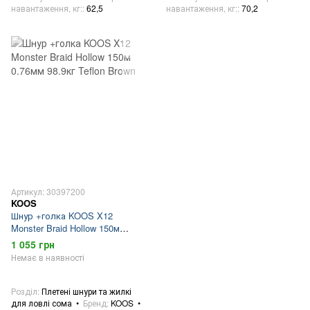
навантаження, кг:
62,5
навантаження, кг:
70,2
Артикул: 30397200
KOOS
Шнур +голка KOOS X12
Monster Braid Hollow 150м
0.76мм 98.9кг Teflon Brown
1 055 грн
Немає в наявності
Розділ
Плетені шнури та жилкі
для ловлі сома
Бренд
KOOS