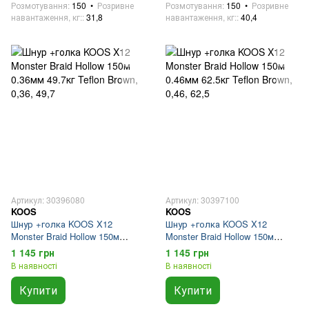
Розмотування
150
Розривне
Розмотування
150
Розривне
навантаження, кг:
31,8
навантаження, кг:
40,4
Артикул: 30396080
Артикул: 30397100
KOOS
KOOS
Шнур +голка KOOS X12
Шнур +голка KOOS X12
Monster Braid Hollow 150м
Monster Braid Hollow 150м
0.36мм 49.7кг Teflon Brown
0.46мм 62.5кг Teflon Brown
1 145 грн
1 145 грн
В наявності
В наявності
Купити
Купити