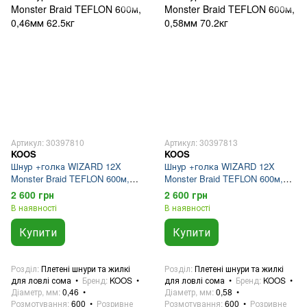
Артикул: 30397810
Артикул: 30397813
KOOS
KOOS
Шнур +голка WIZARD 12X
Шнур +голка WIZARD 12X
Monster Braid TEFLON 600м,
Monster Braid TEFLON 600м,
0,46мм 62.5кг
0,58мм 70.2кг
2 600 грн
2 600 грн
В наявності
В наявності
Купити
Купити
Розділ
Плетені шнури та жилкі
Розділ
Плетені шнури та жилкі
для ловлі сома
Бренд
KOOS
для ловлі сома
Бренд
KOOS
Діаметр, мм
0,46
Діаметр, мм
0,58
Розмотування
600
Розривне
Розмотування
600
Розривне