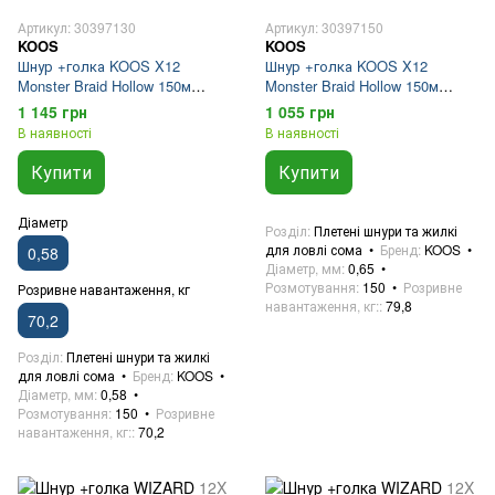
Артикул: 30397130
Артикул: 30397150
KOOS
KOOS
Шнур +голка KOOS X12
Шнур +голка KOOS X12
Monster Braid Hollow 150м
Monster Braid Hollow 150м
0.58мм 70.2кг Teflon Brown
0.65мм 79.8кг Teflon Brown
1 145 грн
1 055 грн
В наявності
В наявності
Купити
Купити
Діаметр
Розділ
Плетені шнури та жилкі
для ловлі сома
Бренд
KOOS
0,58
Діаметр, мм
0,65
Розмотування
150
Розривне
Розривне навантаження, кг
навантаження, кг:
79,8
70,2
Розділ
Плетені шнури та жилкі
для ловлі сома
Бренд
KOOS
Діаметр, мм
0,58
Розмотування
150
Розривне
навантаження, кг:
70,2