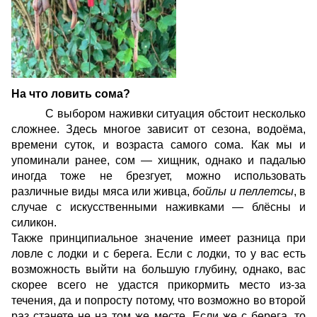
На что ловить сома?
С выбором наживки ситуация обстоит несколько
сложнее. Здесь многое зависит от сезона, водоёма,
времени суток, и возраста самого сома. Как мы и
упоминали ранее, сом — хищник, однако и падалью
иногда тоже не брезгует, можно использовать
различные виды мяса или живца,
бойлы
и
пеллетсы
, в
случае с искусственными наживками — блёсны и
силикон.
Также принципиальное значение имеет разница при
ловле с лодки и с берега. Если с лодки, то у вас есть
возможность выйти на большую глубину, однако, вас
скорее всего не удастся прикормить место из-за
течения, да и попросту потому, что возможно во второй
раз станете не на том же месте. Если же с берега, то