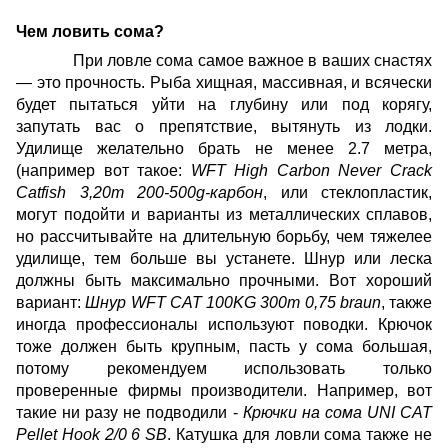
Чем ловить сома?
При ловле сома самое важное в ваших снастях
— это прочность. Рыба хищная, массивная, и всячески
будет пытаться уйти на глубину или под корягу,
запутать вас о препятствие, вытянуть из лодки.
Удилище желательно брать не менее 2.7 метра,
(например вот такое:
WFT High Carbon Never Crack
Catfish 3,20m 200-500g-карбон
, или стеклопластик,
могут подойти и варианты из металлических сплавов,
но рассчитывайте на длительную борьбу, чем тяжелее
удилище, тем больше вы устанете. Шнур или леска
должны быть максимально прочными. Вот хороший
вариант:
Шнур WFT CAT 100KG 300m 0,75 braun
, также
иногда профессионалы используют поводки. Крючок
тоже должен быть крупным, пасть у сома большая,
потому рекомендуем использовать только
проверенные фирмы производители. Например, вот
такие ни разу не подводили -
Крючки на сома UNI CAT
Pellet Hook 2/0 6 SB
. Катушка для ловли сома также не