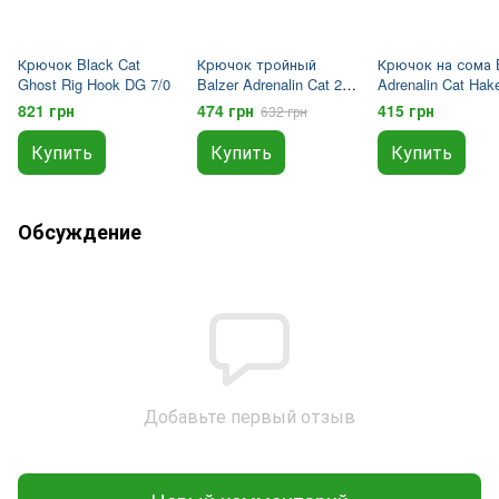
Крючок Black Cat
Крючок тройный
Крючок на сома B
Ghost Rig Hook DG 7/0
Balzer Adrenalin Cat 2/0
Adrenalin Cat Haken
5 шт.
Halte 5/0
821 грн
474 грн
415 грн
632 грн
Купить
Купить
Купить
Обсуждение
Добавьте первый отзыв