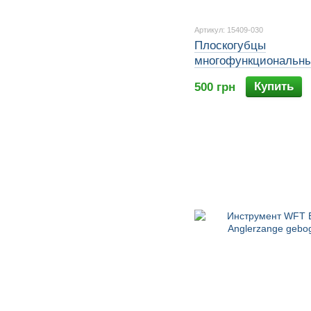
Артикул: 15409-030
Плоскогубцы
многофункциональны
Prorex 230mm
Купить
500 грн