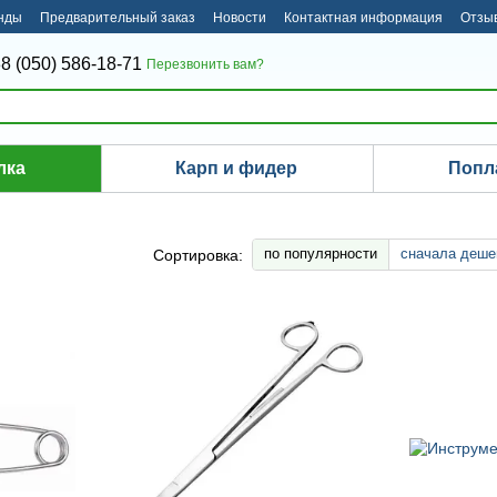
нды
Предварительный заказ
Новости
Контактная информация
Отзыв
8 (050) 586-18-71
Перезвонить вам?
лка
Карп и фидер
Попл
по популярности
сначала деше
Сортировка: