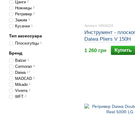
Цанги
2
Ножницы
3
Ретривер
2
Зажим
3
Кусачки
1
Артикул: 04910224
Инструмент - плоско
Тип аксессуара
Daiwa Pliers V 150H
Плоскогубцы
1
Купить
1 260 грн
Бренд
Balzer
1
Cormoran
4
Daiwa
17
MADCAD
2
Mikado
1
Viverra
3
WFT
2