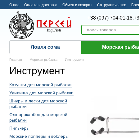
Перейти к основному контенту
О нас
Оплата и доставка
Обмен и возврат
Сотрудничество
Бре
+38 (097) 704-01-18,
+3
Ловля сома
Морская рыба
Главная
Морская рыбалка
Инструмент
Инструмент
Катушки для морской рыбалки
Удилища для морской рыбалки
Шнуры и лески для морской
рыбалки
Флюорокарбон для морской
рыбалки
Пилькеры
Морские попперы и воблеры