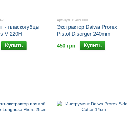
42
Артикул: 15409-000
т - пласкогубцы
Экстрактор Daiwa Prorex
rs V 220H
Pistol Disorger 240mm
Купить
Купить
450 грн