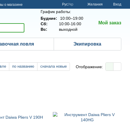
Рус
Укр
Желания
Вход
ы о магазине
График работы:
Будние:
10:00–19:00
Мой заказ
Сб:
10:00-16:00
Вс:
выходной
авочная ловля
Экипировка
вле
по названию
сначала новые
Отображение: