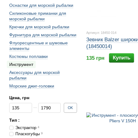
Оснастки для морской рыбалки
Силиконовые приманки для
морской рыбалки
Крючки для морской рыбалки
Артикул: 18450 014
Фурнитура для морской рыбалки
Зевник Balzer широк
Флуоресцентные и шумовые
(18450014)
элементы
Костюмы поплавки
Купить
135 грн
Инструмент
Аксессуары для морской
рыбалки
Морские джиг-головки
Цена, грн
От Цена, грн
До Цена, грн
OK
Тип :
Экстрактор
4
Пласкогубцы
9