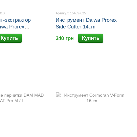
010
Артикул: 15409-025
т-экстрактор
Инструмент Daiwa Prorex
iwa Prorex
Side Cutter 14сm
liers 28cm
Купить
Купить
340 грн