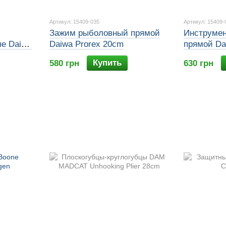
Артикул: 15409-035
Артикул: 15409-
Зажим рыболовный прямой
Инструмен
е Daiwa
Daiwa Prorex 20cm
прямой Da
Longnose P
Купить
580 грн
630 грн