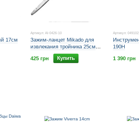
Артикул: AI-0426-10
Артикул: 049102
ий 17см
Зажим-ланцет Mikado для
Инструмент
извлекания тройника 25см
190H
прямой
Купить
425 грн
1 390 грн