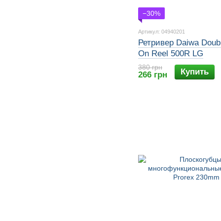
−30%
Артикул: 04940201
Ретривер Daiwa Doubl
On Reel 500R LG
380 грн
Купить
266 грн