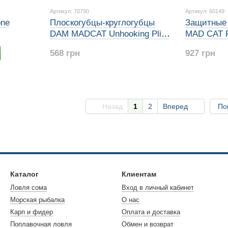
Артикул: 70790
Артикул: 60149
one
Плоскогубцы-круглогубцы
Защитные
DAM MADCAT Unhooking Plier
MAD CAT P
28cm
568 грн
927 грн
Назад
1
2
Вперед
По
Каталог
Клиентам
Ловля сома
Вход в личный кабинет
Морская рыбалка
О нас
Карп и фидер
Оплата и доставка
Поплавочная ловля
Обмен и возврат