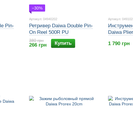
−30%
Артикул: 04940202
Артикул: 049102
e Pin-
Ретривер Daiwa Double Pin-
Инструмен
On Reel 500R PU
Daiwa Plie
380 грн
Купить
1 790 грн
266 грн