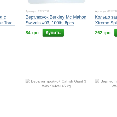
Артикул: 1277780
Артикул: 615700
л с
Вертлюжок Berkley Mc Mahon
Кольцо за
e Trace
Swivels #03, 100lb, 6pcs
Xtreme Spl
15-90140)
Купить
84 грн
262 грн