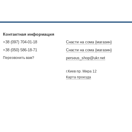
Контактная информация
+38 (097) 704-01-18
Снасти на сома (магазин)
+38 (050) 586-18-71
Снасти на сома (магазин)
perseus_shop@ukr.net
Перезвонить вам?
г.Киев пр. Мира 12
ры или готовые комплекты для морской рыбалки, а также
Карта проезда
ехать на рыбалку в Норвегию.
тветствии с характеристиками подберите то что надо. Снасти
едь море там агрессивное, а рыба преимущественно большая.
етуем то что надо, все тщательно запакуем и уже за 3 дня,