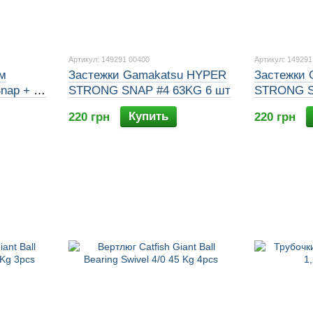
Артикул: 149291 00400
Артикул: 149291
ом
Застежки Gamakatsu HYPER
Застежки
nap + H-
STRONG SNAP #4 63KG 6 шт
STRONG S
Купить
220 грн
220 грн