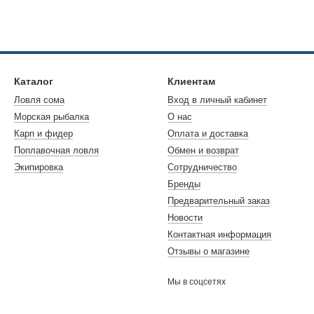
газина.
а представлена следующая металлическая фурнитура:
ль;
Каталог
Клиентам
Ловля сома
Вход в личный кабинет
ом;
Морская рыбалка
О нас
Карп и фидер
Оплата и доставка
Поплавочная ловля
Обмен и возврат
у колеблются от 48 до 118 гривен.
Экипировка
Сотрудничество
ить снасти для морской рыбалки в Украине, приманки, вобле
Бренды
бенное внимание стоит обратить на фурнитуру если планируете по
Предварительный заказ
собственный характер, в них водится разная рыба, поэтому в соо
Новости
орвегии, как и фурнитура к ним должна быть высшего качества, в
Контактная информация
ельной информации, звоните менеджерам нашего магазина. Посов
Отзывы о магазине
аз будет у Вас.
Мы в соцсетях