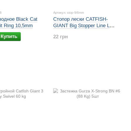
8
Артикул: stop-9/6mm
водное Black Cat
Стопор лески CATFISH-
it Ring 10,5mm
GIANT Big Stopper Line L
9/6mm
Купить
22 грн