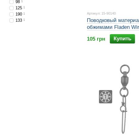
98
1
125
1
Артикул: 15-90140
190
1
Поводковый материа
133
1
обжимами Fladen Wir
& 10pc Crimps 40lb (
Купить
105 грн