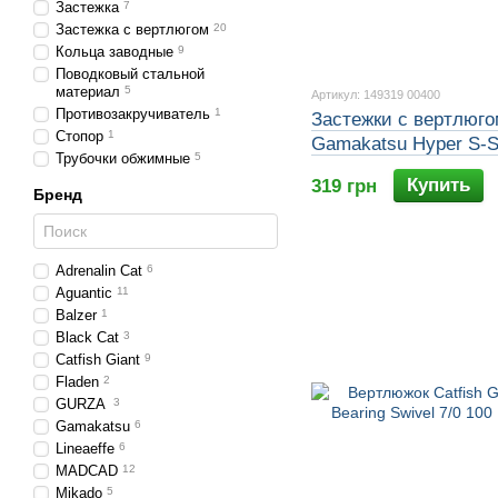
Застежка
7
Застежка с вертлюгом
20
Кольца заводные
9
Поводковый стальной
материал
5
Артикул: 149319 00400
Противозакручиватель
1
Застежки с вертлюг
Стопор
1
Gamakatsu Hyper S-S
Трубочки обжимные
5
Swivel #4 63KG 4шт
Купить
319 грн
Бренд
Adrenalin Cat
6
Aguantic
11
Balzer
1
Black Cat
3
Catfish Giant
9
Fladen
2
GURZA
3
Gamakatsu
6
Lineaeffe
6
MADCAD
12
Mikado
5