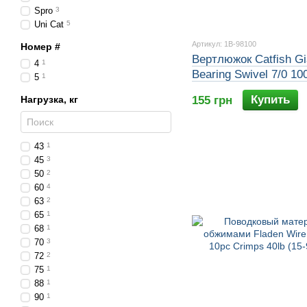
Spro
3
Uni Cat
5
Артикул: 1B-98100
Номер #
Вертлюжок Catfish Gia
4
1
Bearing Swivel 7/0 10
5
1
3pcs
Купить
Нагрузка, кг
155 грн
43
1
45
3
50
2
60
4
63
2
65
1
68
1
70
3
72
2
75
1
88
1
90
1