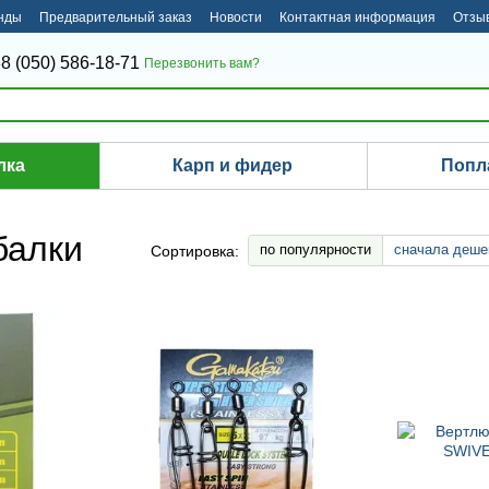
нды
Предварительный заказ
Новости
Контактная информация
Отзыв
8 (050) 586-18-71
Перезвонить вам?
лка
Карп и фидер
Попл
балки
по популярности
сначала деше
Сортировка: