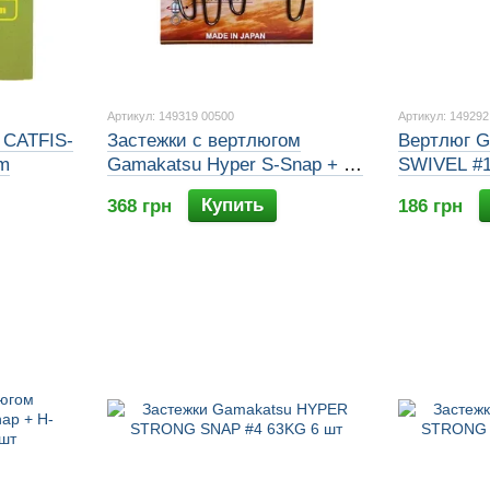
Артикул: 149319 00500
Артикул: 149292
 CATFIS-
Застежки с вертлюгом
Вертлюг 
m
Gamakatsu Hyper S-Snap + H-
SWIVEL #1
Swivel #5 98KG 4шт
Купить
368 грн
186 грн