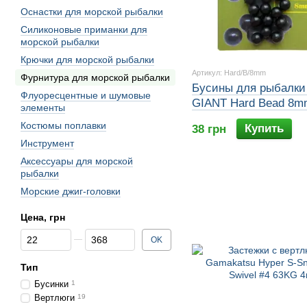
Оснастки для морской рыбалки
Силиконовые приманки для
морской рыбалки
Крючки для морской рыбалки
Артикул: Hard/B/8mm
Фурнитура для морской рыбалки
Бусины для рыбалки
Флуоресцентные и шумовые
GIANT Hard Bead 8m
элементы
Костюмы поплавки
Купить
38 грн
Инструмент
Аксессуары для морской
рыбалки
Морские джиг-головки
Цена, грн
От Цена, грн
До Цена, грн
OK
Тип
Бусинки
1
Вертлюги
19