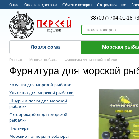
Перейти к основному контенту
О нас
Оплата и доставка
Обмен и возврат
Сотрудничество
Бре
+38 (097) 704-01-18,
+3
Ловля сома
Морская рыба
Главная
Морская рыбалка
Фурнитура для морской рыбалки
Фурнитура для морской ры
Катушки для морской рыбалки
Удилища для морской рыбалки
Шнуры и лески для морской
рыбалки
Флюорокарбон для морской
рыбалки
Пилькеры
Морские попперы и воблеры