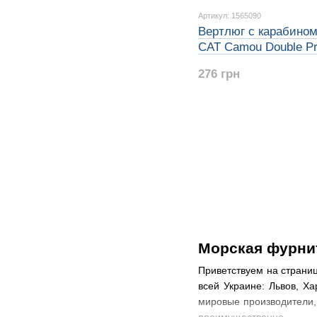
Артикул: 1565090
Вертлюг с карабином
CAT Camou Double Pr
Swivel 90kg 5pcs
276 грн
Морская фурни
Приветствуем на страни
всей Украине: Львов, Х
мировые производители,