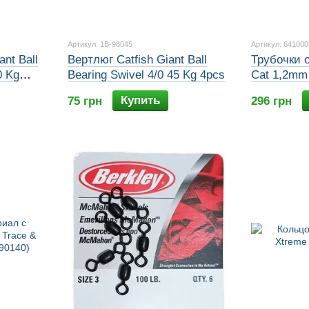
Артикул: 1B-98045
Артикул: 641000
nt Ball
Вертлюг Catfish Giant Ball
Трубочки 
0 Kg
Bearing Swivel 4/0 45 Kg 4pcs
Cat 1,2mm 
Купить
75 грн
296 грн