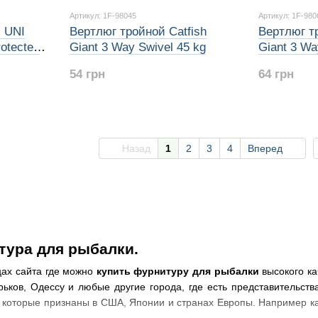
Артикул: 1F-98045
Артикул: 1F-980
 UNI
Вертлюг тройной Catfish
Вертлюг тр
otected
Giant 3 Way Swivel 45 kg
Giant 3 Wa
54 грн
64 грн
Назад
1
2
3
4
Вперед
тура для рыбалки.
цах сайта где можно
купить фурнитуру для рыбалки
высокого ка
арьков, Одессу и любые другие города, где есть представительст
 которые признаны в США, Японии и странах Европы. Например к