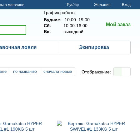
Рус
Укр
Желания
Вход
ы о магазине
График работы:
Будние:
10:00–19:00
Мой заказ
Сб:
10:00-16:00
Вс:
выходной
авочная ловля
Экипировка
вле
по названию
сначала новые
Отображение: