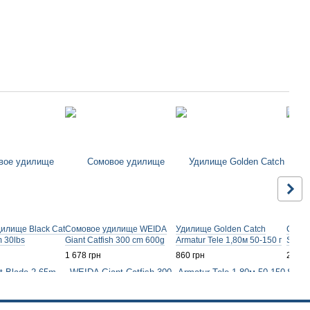
илище Black Cat
Сомовое удилище WEIDA
Удилище Golden Catch
Спинн
 30lbs
Giant Catfish 300 cm 600g
Armatur Tele 1,80м 50-150 г
Spin 
1 678 грн
860 грн
2 240