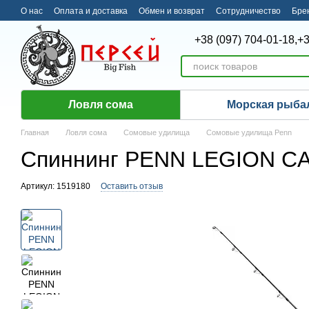
Перейти к основному контенту
О нас
Оплата и доставка
Обмен и возврат
Сотрудничество
Бре
+38 (097) 704-01-18,
+3
Ловля сома
Морская рыба
Главная
Ловля сома
Сомовые удилища
Сомовые удилища Penn
Спиннинг PENN LEGION CAT
Артикул: 1519180
Оставить отзыв