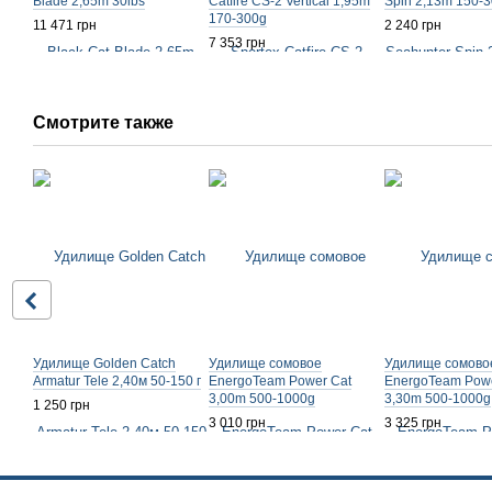
Blade 2,65m 30lbs
Catfire CS-2 Vertical 1,95m
Spin 2,13m 150-
170-300g
11 471 грн
2 240 грн
7 353 грн
Смотрите также
Удилище Golden Catch
Удилище сомовое
Удилище сомово
Armatur Tele 2,40м 50-150 г
EnergoTeam Power Cat
EnergoTeam Powe
3,00m 500-1000g
3,30m 500-1000g
1 250 грн
3 010 грн
3 325 грн