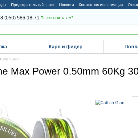
нды
Предварительный заказ
Новости
Контактная информация
Отзыв
8 (050) 586-18-71
Перезвонить вам?
лка
Карп и фидер
Попл
atfish Giant
 line Max Power 0.50mm 60Kg 