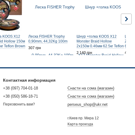
ка KOOS X12
Леска FISHER Trophy
Шнур +голка KOOS X12
Шнур 
id Hollow 150м
0,90mm, 44,32Kg 100m
Monster Braid Hollow
Zeus 
кг Teflon Brown
2x150м 0.46мм 62.5кг Teflon
69Kg,
307 грн
Brown
2 140 грн
4 659
Контактная информация
+38 (097) 704-01-18
Снасти на сома (магазин)
+38 (050) 586-18-71
Снасти на сома (магазин)
perseus_shop@ukr.net
Перезвонить вам?
г.Киев пр. Мира 12
Карта проезда