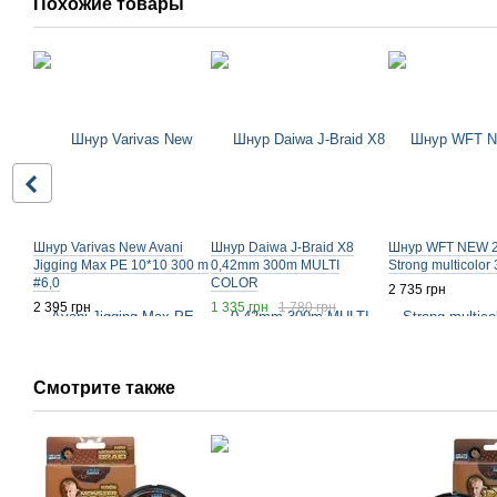
Похожие товары
Шнур Varivas New Avani
Шнур Daiwa J-Braid X8
Шнур WFT NEW 
Jigging Max PE 10*10 300 m
0,42mm 300m MULTI
Strong multicolor
#6,0
COLOR
2 735 грн
2 395 грн
1 335 грн
1 780 грн
Смотрите также