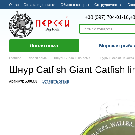
Перейти к основному контенту
О нас
Оплата и доставка
Обмен и возврат
Сотрудничество
Бре
+38 (097) 704-01-18,
+3
Ловля сома
Морская рыба
Главная
Ловля сома
Шнуры и лески на сома
Шнуры и лески на сома C
Шнур Catfish Giant Catfish
Артикул: 500608
Оставить отзыв