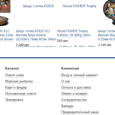
OS X12
Шнур +голка KOOS X12
Леска FISHER Trophy
Шнур +гол
llow 150м
Monster Braid Hollow
0,80mm, 35,46Kg 100m
Monster Bra
flon Brown
2x150м 0.76мм 98.9кг Teflon
0.32мм 40.4
263 грн
Brown
2 160 грн
1 145 грн
Каталог
Клиентам
Ловля сома
Вход в личный кабинет
Морская рыбалка
О нас
Карп и фидер
Оплата и доставка
Поплавочная ловля
Обмен и возврат
Экипировка
Сотрудничество
Бренды
Предварительный заказ