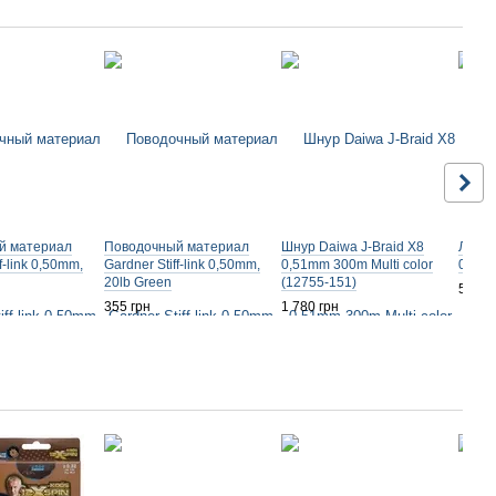
й материал
Поводочный материал
Шнур Daiwa J-Braid X8
Леска
f-link 0,50mm,
Gardner Stiff-link 0,50mm,
0,51mm 300m Multi color
0,30m
20lb Green
(12755-151)
516 г
355 грн
1 780 грн