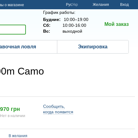
Рус
Укр
Желания
Вход
ы о магазине
График работы:
Будние:
10:00–19:00
Мой заказ
Сб:
10:00-16:00
Вс:
выходной
авочная ловля
Экипировка
300m Camo
Сообщить,
970 грн
когда появится
Нет в наличии
В желания