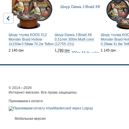
Шнур +голка KOOS X12
Шнур Daiwa J-Braid X8
Шнур +голка KO
Monster Braid Hollow
0,51mm 300m Multi color
Monster Braid Ho
2x150м 0.58мм 70.2кг Teflon
(12755-151)
0.28мм 31.8кг Te
Brown
2 140 грн
1 780 грн
1 145 грн
© 2014—2026
Интернет-магазин. Все права защищены.
Принимаем к оплате
Мобильная версия