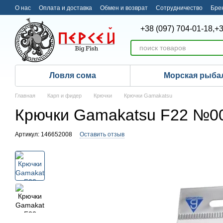
Перейти к основному контенту
О нас
Оплата и доставка
Обмен и возврат
Сотрудничество
Бре
+38 (097) 704-01-18,
+3
Ловля сома
Морская рыба
Главная
Карп и фидер
Крючки
Крючки Gamakatsu
Крючки Gamakatsu F22 №00
Артикул: 146652008
Оставить отзыв