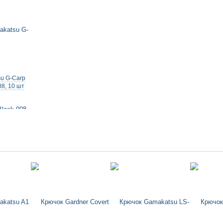
u G-Carp
08, 10 шт